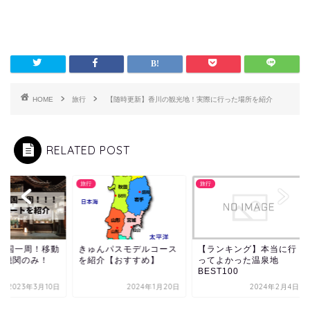
HOME
旅行
【随時更新】香川の観光地！実際に行った場所を紹介
RELATED POST
旅行
旅行
ゅんパスモデルコース
【ランキング】本当に行
3泊4日で四国一周！
紹介【おすすめ】
ってよかった温泉地
は公共交通機関のみ
BEST100
2024年1月20日
2024年2月4日
2023年3